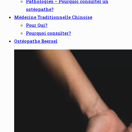
Pathologies – Pourquoi consulter un
ostéopathe?
Médecine Traditionnelle Chinoise
Pour Qui?
Pourquoi consulter?
Ostéopathe Beersel